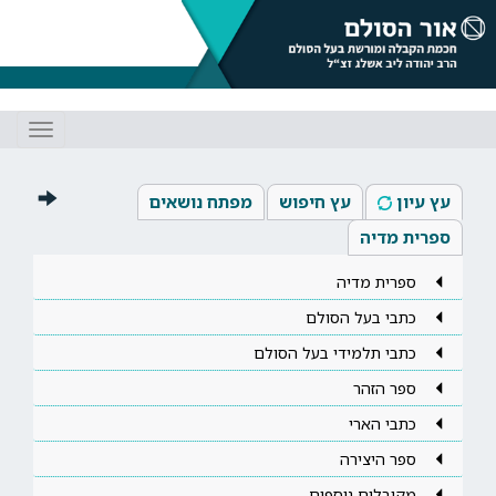
Toggle
gation
עץ עיון
עץ חיפוש
מפתח נושאים
ספרית מדיה
ספרית מדיה
כתבי בעל הסולם
כתבי תלמידי בעל הסולם
ספר הזהר
כתבי הארי
ספר היצירה
מקובלים נוספים