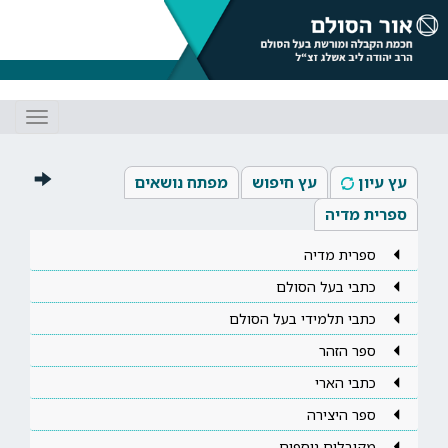
Toggle
gation
עץ עיון
עץ חיפוש
מפתח נושאים
ספרית מדיה
ספרית מדיה
כתבי בעל הסולם
כתבי תלמידי בעל הסולם
ספר הזהר
כתבי הארי
ספר היצירה
מקובלים נוספים