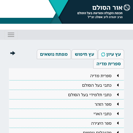
Toggle
gation
עץ עיון
עץ חיפוש
מפתח נושאים
ספרית מדיה
ספרית מדיה
כתבי בעל הסולם
כתבי תלמידי בעל הסולם
ספר הזהר
כתבי הארי
ספר היצירה
מקובלים נוספים