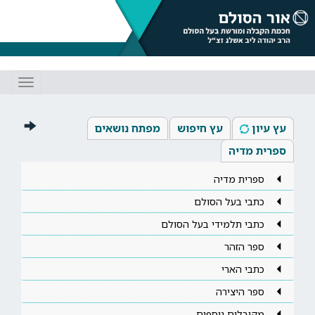
Toggle
gation
עץ עיון
עץ חיפוש
מפתח נושאים
ספרית מדיה
ספרית מדיה
כתבי בעל הסולם
כתבי תלמידי בעל הסולם
ספר הזהר
כתבי הארי
ספר היצירה
מקובלים נוספים