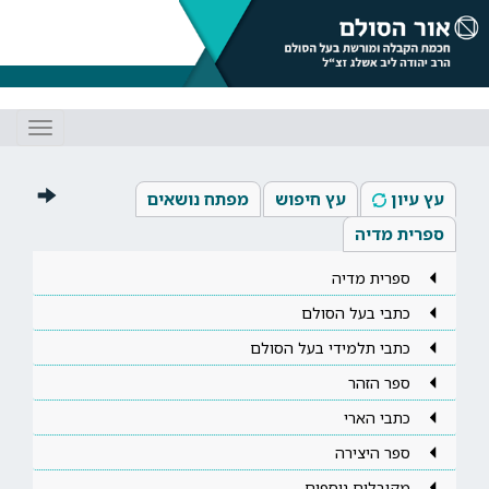
Toggle
gation
עץ עיון
עץ חיפוש
מפתח נושאים
ספרית מדיה
ספרית מדיה
כתבי בעל הסולם
כתבי תלמידי בעל הסולם
ספר הזהר
כתבי הארי
ספר היצירה
מקובלים נוספים