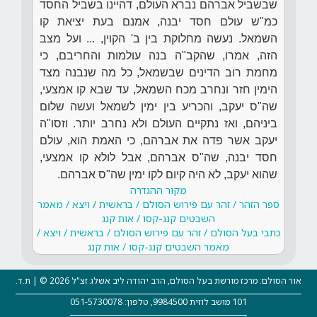
שבשביל אברהם נברא העולם, דהיינו בשביל החסד
כמ"ש עולם חסד יבנה, אמנם בעת יציאת קו
השמאל. נעשה מחלוקת בין ב' הקוין, ... ועל מצב
הזה, אמרו, שהקב"ה בנה עולמות והחריבם, כי
מחמת רוב הדינים שבשמאל, כל מה שנבנה מצד
הימין חזר ונחרב מכח השמאל, עד שבא קו אמצעי,
שה"ס יעקב, והכריע בין ימין לשמאל ועשה שלום
ביניהם, ואז נתקיים העולם ולא נחרב יותר. וזסו"ה
יעקב אשר פדה את אברהם, כי האמת הוא, עולם
חסד יבנה, שה"ס אברהם, אבל לולא קו אמצעי,
שהוא יעקב, לא היה קיום לקו ימין שה"ס אברהם.
מקור ההגדרה
ספר הזהר / זהר עם פירוש הסולם / בראשית / ויצא / מאמר
השבטים קנג-קסו / אות קנג
כתבי בעל הסולם / זהר עם פירוש הסולם / בראשית / ויצא /
מאמר השבטים קנג-קסו / אות קנג
אור הסולם: מרכז מורשת בעל הסולם, הרב יהודה ליב אשלג זצ"ל 2026 © | ת.ד.
101 מושב לוזית 9984500, טלפון: 051-5730078