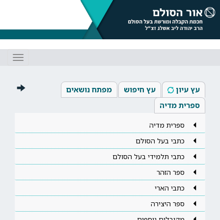
Toggle
gation
עץ עיון
עץ חיפוש
מפתח נושאים
ספרית מדיה
ספרית מדיה
כתבי בעל הסולם
כתבי תלמידי בעל הסולם
ספר הזהר
כתבי הארי
ספר היצירה
מקובלים נוספים