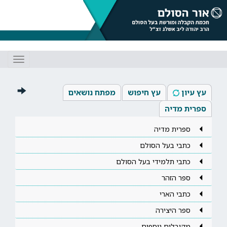
Toggle
gation
עץ עיון
עץ חיפוש
מפתח נושאים
ספרית מדיה
ספרית מדיה
כתבי בעל הסולם
כתבי תלמידי בעל הסולם
ספר הזהר
כתבי הארי
ספר היצירה
מקובלים נוספים