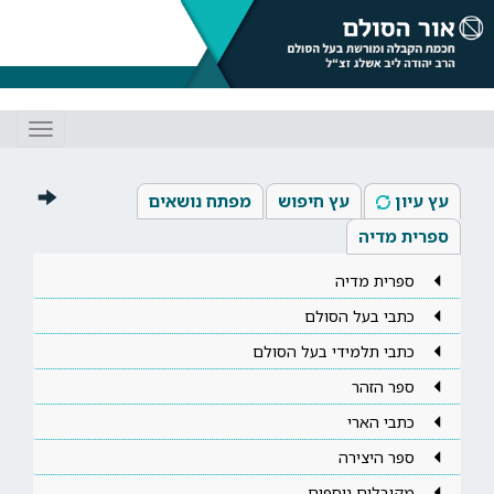
Toggle
gation
עץ עיון
עץ חיפוש
מפתח נושאים
ספרית מדיה
ספרית מדיה
כתבי בעל הסולם
כתבי תלמידי בעל הסולם
ספר הזהר
כתבי הארי
ספר היצירה
מקובלים נוספים