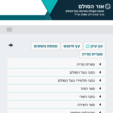
Toggle
gation
עץ עיון
עץ חיפוש
מפתח נושאים
ספרית מדיה
ספרית מדיה
כתבי בעל הסולם
כתבי תלמידי בעל הסולם
ספר הזהר
כתבי הארי
ספר היצירה
מקובלים נוספים