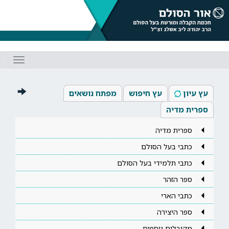
Toggle
gation
עץ עיון
עץ חיפוש
מפתח נושאים
ספרית מדיה
ספרית מדיה
כתבי בעל הסולם
כתבי תלמידי בעל הסולם
ספר הזהר
כתבי הארי
ספר היצירה
מקובלים נוספים