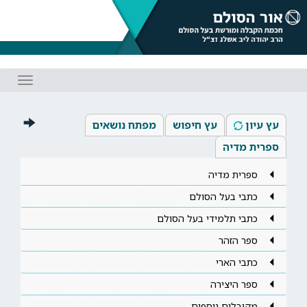
Toggle
gation
עץ עיון
עץ חיפוש
מפתח נושאים
ספרית מדיה
ספרית מדיה
כתבי בעל הסולם
כתבי תלמידי בעל הסולם
ספר הזהר
כתבי הארי
ספר היצירה
מקובלים נוספים