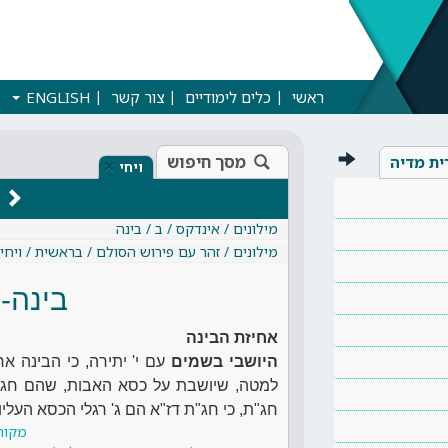
ראשי
כלים לימודיים
צור קשר
ENGLISH
מסך חיפוש
ית מדיה
×
ויחי
מילונים / אינדקס / ב / בינה
מילונים / זהר עם פירוש הסולם / בראשית / ויחי
בינה-
אחיזת הבינה
היושבי בשמים
עם י' יתירה, כי הבינה א
למטה, שיושבת על כסא האבות, שהם חג
חג"ת, כי חג"ת דז"א הם ג' רגלי הכסא העליו
מקור