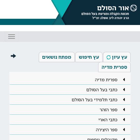
Toggle
gation
עץ עיון
עץ חיפוש
מפתח נושאים
ספרית מדיה
ספרית מדיה
כתבי בעל הסולם
כתבי תלמידי בעל הסולם
ספר הזהר
כתבי הארי
ספר היצירה
מקובלים נוספים