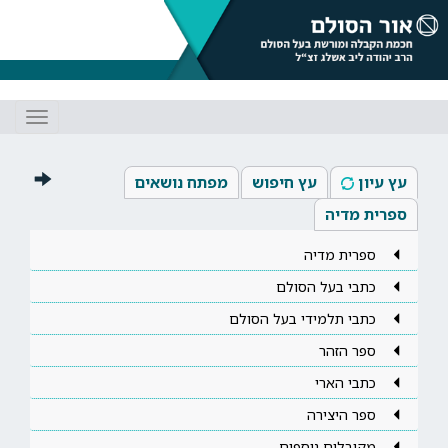
Toggle
gation
עץ עיון
עץ חיפוש
מפתח נושאים
ספרית מדיה
ספרית מדיה
כתבי בעל הסולם
כתבי תלמידי בעל הסולם
ספר הזהר
כתבי הארי
ספר היצירה
מקובלים נוספים