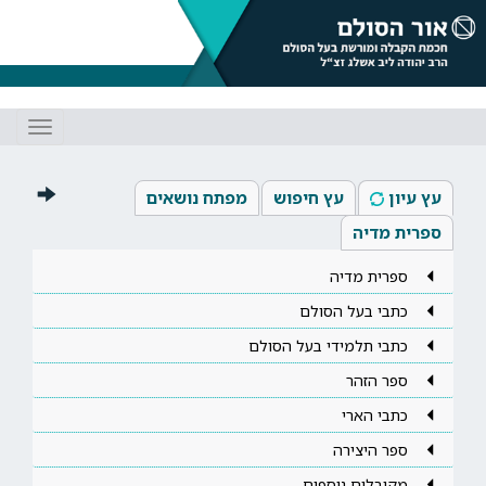
Toggle
gation
עץ עיון
עץ חיפוש
מפתח נושאים
ספרית מדיה
ספרית מדיה
כתבי בעל הסולם
כתבי תלמידי בעל הסולם
ספר הזהר
כתבי הארי
ספר היצירה
מקובלים נוספים