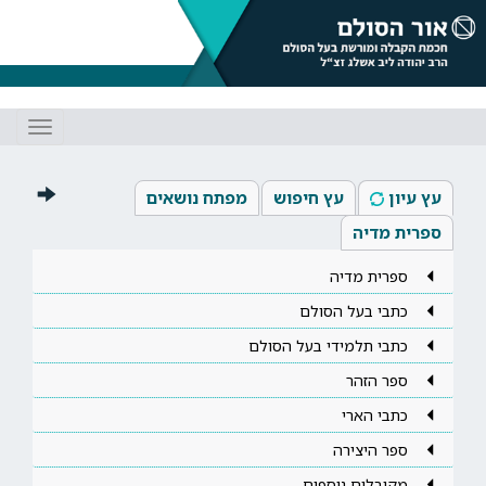
Toggle
gation
עץ עיון
עץ חיפוש
מפתח נושאים
ספרית מדיה
ספרית מדיה
כתבי בעל הסולם
כתבי תלמידי בעל הסולם
ספר הזהר
כתבי הארי
ספר היצירה
מקובלים נוספים