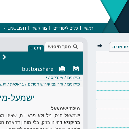
ראשי
כלים לימודיים
צור קשר
ENGLISH
מסך חיפוש
ית מדיה
×
ויגש
button.share
מילונים / אינדקס / י
מילונים / זהר עם פירוש הסולם / בראשית / ויגש
ישמעל-מי
מילת ישמעאל
ישמעאל ה"ס, מל ולא פרע י"ה, שאינו ממ
בריקניא
דהיינו בו"ק, בלי מוחין דהארת חכ