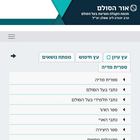
Toggle
gation
עץ עיון
עץ חיפוש
מפתח נושאים
ספרית מדיה
ספרית מדיה
כתבי בעל הסולם
כתבי תלמידי בעל הסולם
ספר הזהר
כתבי הארי
ספר היצירה
מקובלים נוספים