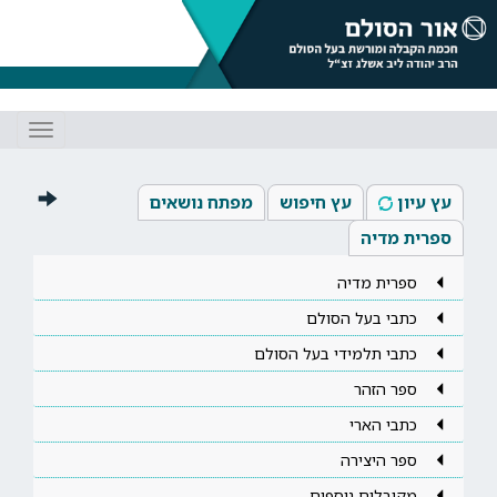
Toggle
gation
עץ עיון
עץ חיפוש
מפתח נושאים
ספרית מדיה
ספרית מדיה
כתבי בעל הסולם
כתבי תלמידי בעל הסולם
ספר הזהר
כתבי הארי
ספר היצירה
מקובלים נוספים