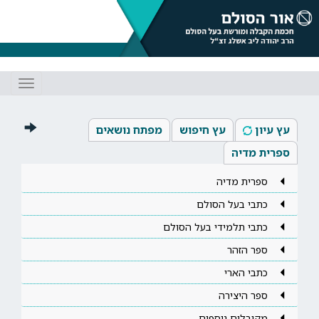
Toggle
gation
עץ עיון
עץ חיפוש
מפתח נושאים
ספרית מדיה
ספרית מדיה
כתבי בעל הסולם
כתבי תלמידי בעל הסולם
ספר הזהר
כתבי הארי
ספר היצירה
מקובלים נוספים