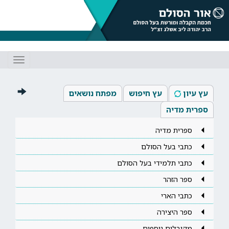
Toggle
gation
עץ עיון
עץ חיפוש
מפתח נושאים
ספרית מדיה
ספרית מדיה
כתבי בעל הסולם
כתבי תלמידי בעל הסולם
ספר הזהר
כתבי הארי
ספר היצירה
מקובלים נוספים