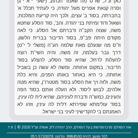
כא) ונ"ל, שז"ס מה שאמר הכתוב (ישעי' י"א י"ג)
וסרה קנאת אפרים מעל יהודה, כי לעתיד תכלל א'
בחברתה, בסוד ב' עצים, ולכך היה קריעת המלכות,
ושאול ודוד ומיתת בני יהודה. והב', סוד הסלע שחטא
משה, שצוה הקב"ה ודברתם אל הסלע. כי לאה
מקודם היתה פב"פ, בסוד הדיבור בברית הלשון.
וז"ס מה שנעלם מאת שלמה הע"ה (משלי ל' י"ט)
דרך גבר בעלמה, זה משה. והיה השי"ת רוצה
להעלות לרחל, שהיא סוד הסלע, להצלע בסוד
הדיבור, במקום אחותה. ומשה לא עשה כן בשביל
אחותה, כי היא באחור באותו הפנים, והיא כלת
משה, ולזה ויך את הסלע בסוד מטטרו"ן, שהיא מטה
אלהים, לבוש ליסוד. ולא העלה אותם בסוד הפה
והעינים, כמש"ה ודברת לעיניהם, שהיא לית לה עינין,
בסוד עולימתא שפירתא דלית לה עינין, וזהו לא
האמנתם בי להקדישיני לעיני בני ישראל.
אור הסולם: מרכז מורשת בעל הסולם, הרב יהודה ליב אשלג זצ"ל 2026 © | ת.ד.
101 מושב לוזית 9984500, טלפון: 051-5730078