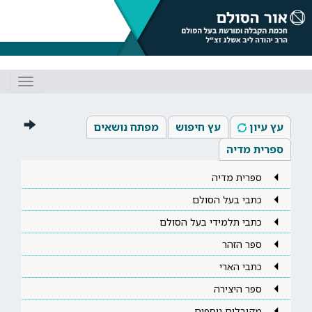
Toggle
gation
עץ עיון
עץ חיפוש
מפתח נושאים
ספרית מדיה
ספרית מדיה
כתבי בעל הסולם
כתבי תלמידי בעל הסולם
ספר הזהר
כתבי הארי
ספר היצירה
מקובלים נוספים