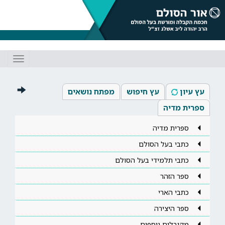
Toggle
gation
עץ עיון
עץ חיפוש
מפתח נושאים
ספרית מדיה
ספרית מדיה
כתבי בעל הסולם
כתבי תלמידי בעל הסולם
ספר הזהר
כתבי הארי
ספר היצירה
מקובלים נוספים