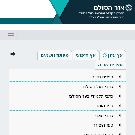
Toggle
gation
עץ עיון
עץ חיפוש
מפתח נושאים
ספרית מדיה
ספרית מדיה
כתבי בעל הסולם
כתבי תלמידי בעל הסולם
ספר הזהר
כתבי הארי
ספר היצירה
מקובלים נוספים