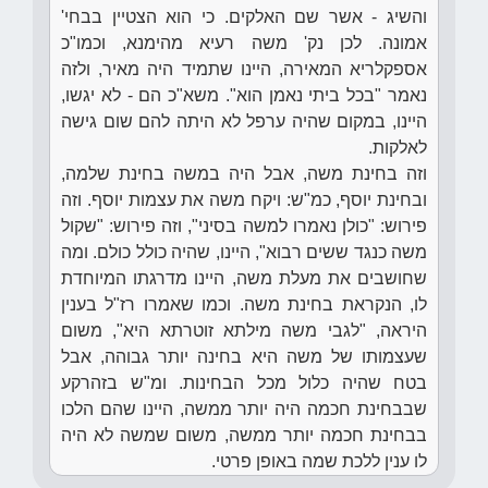
והשיג - אשר שם האלקים. כי הוא הצטיין בבחי'
אמונה. לכן נק' משה רעיא מהימנא, וכמו"כ
אספקלריא המאירה, היינו שתמיד היה מאיר, ולזה
נאמר "בכל ביתי נאמן הוא". משא"כ הם - לא יגשו,
היינו, במקום שהיה ערפל לא היתה להם שום גישה
לאלקות.
וזה בחינת משה, אבל היה במשה בחינת שלמה,
ובחינת יוסף, כמ"ש: ויקח משה את עצמות יוסף. וזה
פירוש: "כולן נאמרו למשה בסיני", וזה פירוש: "שקול
משה כנגד ששים רבוא", היינו, שהיה כולל כולם. ומה
שחושבים את מעלת משה, היינו מדרגתו המיוחדת
לו, הנקראת בחינת משה. וכמו שאמרו רז"ל בענין
היראה, "לגבי משה מילתא זוטרתא היא", משום
שעצמותו של משה היא בחינה יותר גבוהה, אבל
בטח שהיה כלול מכל הבחינות. ומ"ש בזהרקע
שבבחינת חכמה היה יותר ממשה, היינו שהם הלכו
בבחינת חכמה יותר ממשה, משום שמשה לא היה
לו ענין ללכת שמה באופן פרטי.