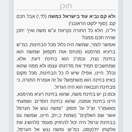
תוכן
ולא קם נביא עוד בישראל כמשה
(לד,י) אבל חכם
קם. (סוף ילקוט הראובני)
ויל"ה, הלא כל התורה נקראת ע"ש משה ואיך יתכן
שהיה תכם ממנו?
ואפשר לומר, שמשה היה כלול מכל הבחינות, כמ"ש
ברעיא מהימנא (פנחס אות תקפא( שמשה הוא
בחינת נצח, וכמו"כ הוא בחינת דעת. אלא,
שמחשבים תמיד את מדרגתו עצמו ולא ממה שהוא
נכלל. היינו, אפילו שיש לו כל הבחינות, מכל מקום
באיזו בחינה הוא משתמש? על זה אומרת התורה, כי
מבחינת הנבואה הוא היה הגדול.
וכמו כן יש בחינת משה, שהוא בחינת רעיא מהימנא,
היינו בחינת אמונה, שהוא בחינת חסדים. ושמעתי
מאאמו"ר זצ"ל על פסוק: "ומשה נגש אל הערפל
אשר שם האלקים" (שמות כ,יח(, היינו, שמשה גם
בבחינת ערפל היה יכול להחזיק מעמד (ולהשיג את
אלקותו ית'(קסט, כמ"ש: ומשה נגש אל הערפל,