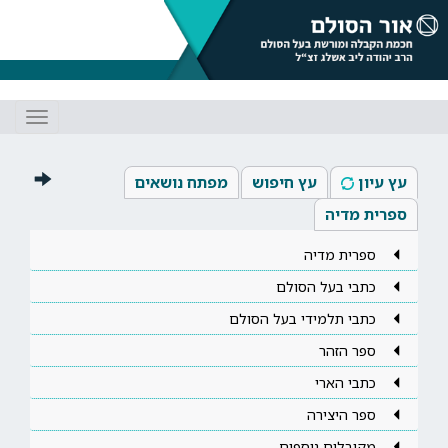
Toggle
gation
עץ עיון
עץ חיפוש
מפתח נושאים
ספרית מדיה
ספרית מדיה
כתבי בעל הסולם
כתבי תלמידי בעל הסולם
ספר הזהר
כתבי הארי
ספר היצירה
מקובלים נוספים