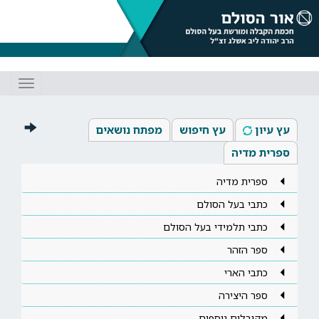
Toggle
gation
עץ עיון
עץ חיפוש
מפתח נושאים
ספרית מדיה
ספרית מדיה
כתבי בעל הסולם
כתבי תלמידי בעל הסולם
ספר הזהר
כתבי הארי
ספר היצירה
מקובלים נוספים