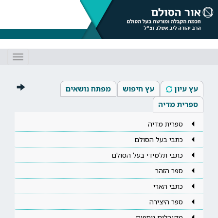
Toggle
gation
עץ עיון
עץ חיפוש
מפתח נושאים
ספרית מדיה
ספרית מדיה
כתבי בעל הסולם
כתבי תלמידי בעל הסולם
ספר הזהר
כתבי הארי
ספר היצירה
מקובלים נוספים