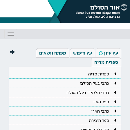
Toggle
gation
עץ עיון
עץ חיפוש
מפתח נושאים
ספרית מדיה
ספרית מדיה
כתבי בעל הסולם
כתבי תלמידי בעל הסולם
ספר הזהר
כתבי הארי
ספר היצירה
מקובלים נוספים