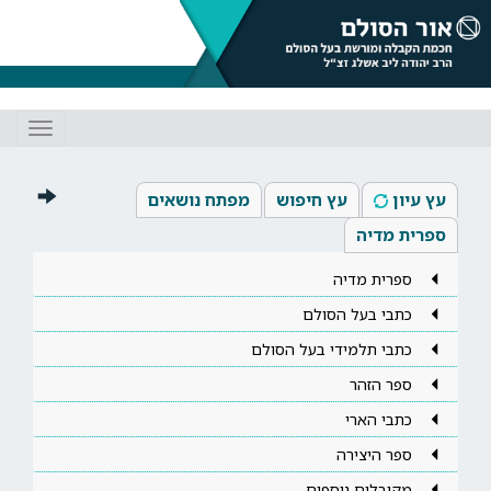
Toggle
gation
עץ עיון
עץ חיפוש
מפתח נושאים
ספרית מדיה
ספרית מדיה
כתבי בעל הסולם
כתבי תלמידי בעל הסולם
ספר הזהר
כתבי הארי
ספר היצירה
מקובלים נוספים