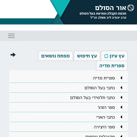
Toggle
gation
עץ עיון
עץ חיפוש
מפתח נושאים
ספרית מדיה
ספרית מדיה
כתבי בעל הסולם
כתבי תלמידי בעל הסולם
ספר הזהר
כתבי הארי
ספר היצירה
מקובלים נוספים