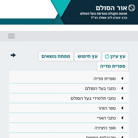
Toggle
gation
עץ עיון
עץ חיפוש
מפתח נושאים
ספרית מדיה
ספרית מדיה
כתבי בעל הסולם
כתבי תלמידי בעל הסולם
ספר הזהר
כתבי הארי
ספר היצירה
מקובלים נוספים