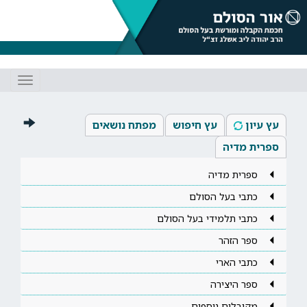
Toggle
gation
עץ עיון
עץ חיפוש
מפתח נושאים
ספרית מדיה
ספרית מדיה
כתבי בעל הסולם
כתבי תלמידי בעל הסולם
ספר הזהר
כתבי הארי
ספר היצירה
מקובלים נוספים