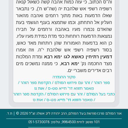
וה"ס הכתוב, כי עזה כמות אהבה קשה כשאול קנאה
רשפיה רשפי אש שלהבת יה (שה"ש ח'), כי נתבאר
שאלו הדמעות באות מתוך רחמים ואהבה מהאור
העליון אל התחתון. וכמו שתמצא בענף הגשמי בעת
שהאדם נכמרו מעיו באהבה ורחמים על חבירו
נמצאות הדמעות רותחות כפי מדת כמידת מעיו עליו.
כן הוא בדמעות האמורות שהן רותחות מאד כאש,
בסוד רשפיה רשפי אש שלהבת י"ה. וזה אמרו
דמעין רתיחין כאשא לגו ימא רבא
ומדת המלכות
מצד החכמה נק'
ימא רבא
, כי ממנה נמשכים מים
רבים אדירים משברי ים.
מקור ההגדרה
ספר הזהר / זהר עם פירוש הסולם / הקדמת ספר הזהר /
מאמר חזווא דר' חייא מט-ס / אות נו
כתבי בעל הסולם / זהר עם פירוש הסולם / הקדמת ספר הזהר
/ מאמר חזווא דר' חייא מט-ס / אות נו
אור הסולם: מרכז מורשת בעל הסולם, הרב יהודה ליב אשלג זצ"ל 2026 © | ת.ד.
101 מושב לוזית 9984500, טלפון: 051-5730078