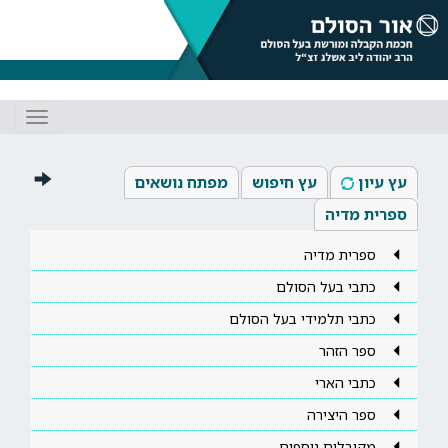
Toggle
gation
עץ עיון
עץ חיפוש
מפתח נושאים
ספרית מדיה
ספרית מדיה
כתבי בעל הסולם
כתבי תלמידי בעל הסולם
ספר הזהר
כתבי הארי
ספר היצירה
מקובלים נוספים