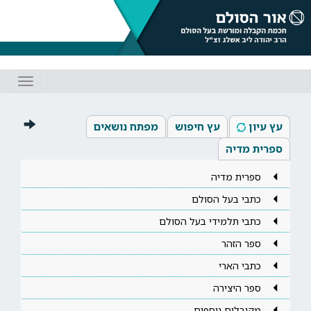
Toggle
gation
עץ עיון
עץ חיפוש
מפתח נושאים
ספרית מדיה
ספרית מדיה
כתבי בעל הסולם
כתבי תלמידי בעל הסולם
ספר הזהר
כתבי הארי
ספר היצירה
מקובלים נוספים