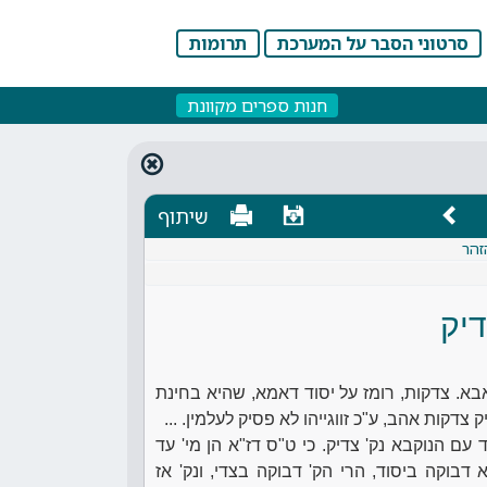
סרטוני הסבר על המערכת
תרומות
חנות ספרים מקוונת
שיתוף
זהר
יק
אבא. צדקות, רומז על יסוד דאמא, שהיא בחינת
דקות אהב, ע"כ זווגייהו לא פסיק לעלמין. ...
 עם הנוקבא נק' צדיק. כי ט"ס דז"א הן מי' עד
א דבוקה ביסוד, הרי הק' דבוקה בצדי, ונק' אז