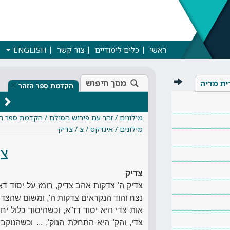
ראשי
כלים לימודיים
צור קשר
ENGLISH
מסך חיפוש
ית מדיה
×
הקדמת ספר הזהר
מילונים / זהר עם פירוש הסולם / הקדמת ספר ה
מילונים / אינדקס / צ / צדיק
צד
צדיק
צדיק ה' צדקות אהב צדיק, רומז על יסוד ד
נצח והוד הנקראים צדקות ה', ומשום שהצדיק צ
אות צדי היא יסוד דז"א, וכשהיסוד כלול יחד
צדי, והק' היא התחלת הנוק', ... וכשהנוקב