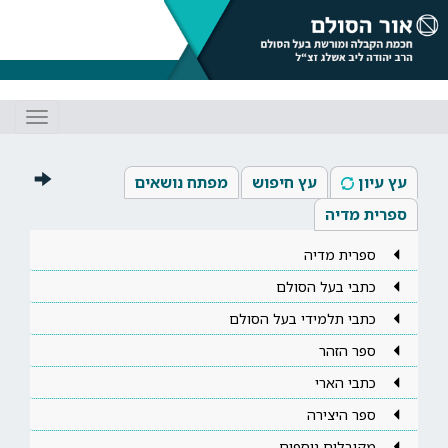
Toggle
gation
עץ עיון
עץ חיפוש
מפתח נושאים
ספרית מדיה
ספרית מדיה
כתבי בעל הסולם
כתבי תלמידי בעל הסולם
ספר הזהר
כתבי הארי
ספר היצירה
מקובלים נוספים