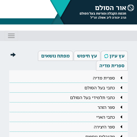
Toggle
gation
עץ עיון
עץ חיפוש
מפתח נושאים
ספרית מדיה
ספרית מדיה
כתבי בעל הסולם
כתבי תלמידי בעל הסולם
ספר הזהר
כתבי הארי
ספר היצירה
מקובלים נוספים