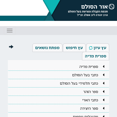
Toggle
gation
עץ עיון
עץ חיפוש
מפתח נושאים
ספרית מדיה
ספרית מדיה
כתבי בעל הסולם
כתבי תלמידי בעל הסולם
ספר הזהר
כתבי הארי
ספר היצירה
מקובלים נוספים