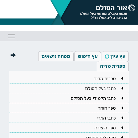
Toggle
gation
עץ עיון
עץ חיפוש
מפתח נושאים
ספרית מדיה
ספרית מדיה
כתבי בעל הסולם
כתבי תלמידי בעל הסולם
ספר הזהר
כתבי הארי
ספר היצירה
מקובלים נוספים