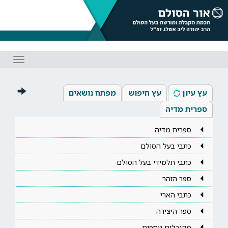
Toggle
gation
עץ עיון
עץ חיפוש
מפתח נושאים
ספרית מדיה
ספרית מדיה
כתבי בעל הסולם
כתבי תלמידי בעל הסולם
ספר הזהר
כתבי הארי
ספר היצירה
מקובלים נוספים