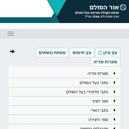
Toggle
gation
עץ עיון
עץ חיפוש
מפתח נושאים
ספרית מדיה
ספרית מדיה
כתבי בעל הסולם
כתבי תלמידי בעל הסולם
ספר הזהר
כתבי הארי
ספר היצירה
מקובלים נוספים