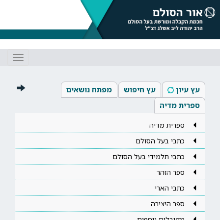
Toggle
gation
עץ עיון
עץ חיפוש
מפתח נושאים
ספרית מדיה
ספרית מדיה
כתבי בעל הסולם
כתבי תלמידי בעל הסולם
ספר הזהר
כתבי הארי
ספר היצירה
מקובלים נוספים