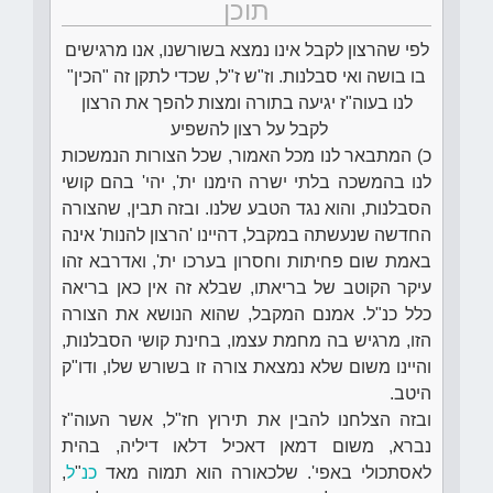
תוכן
לפי שהרצון לקבל אינו נמצא בשורשנו, אנו מרגישים
בו בושה ואי סבלנות. וז"ש ז"ל, שכדי לתקן זה "הכין"
לנו בעוה"ז יגיעה בתורה ומצות להפך את הרצון
לקבל על רצון להשפיע
כ) המתבאר לנו מכל האמור, שכל הצורות הנמשכות
לנו בהמשכה בלתי ישרה הימנו ית', יהי' בהם קושי
הסבלנות, והוא נגד הטבע שלנו. ובזה תבין, שהצורה
החדשה שנעשתה במקבל, דהיינו 'הרצון להנות' אינה
באמת שום פחיתות וחסרון בערכו ית', ואדרבא זהו
עיקר הקוטב של בריאתו, שבלא זה אין כאן בריאה
כלל כנ"ל. אמנם המקבל, שהוא הנושא את הצורה
הזו, מרגיש בה מחמת עצמו, בחינת קושי הסבלנות,
והיינו משום שלא נמצאת צורה זו בשורש שלו, ודו"ק
היטב.
ובזה הצלחנו להבין את תירוץ חז"ל, אשר העוה"ז
נברא, משום דמאן דאכיל דלאו דיליה, בהית
לאסתכולי באפי'. שלכאורה הוא תמוה מאד
כנ
"
ל
,