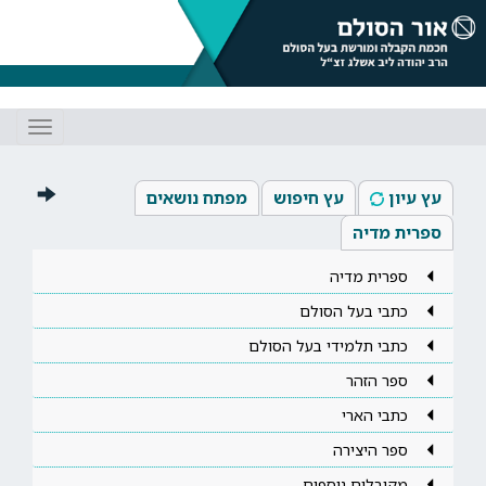
Toggle
gation
עץ עיון
עץ חיפוש
מפתח נושאים
ספרית מדיה
ספרית מדיה
כתבי בעל הסולם
כתבי תלמידי בעל הסולם
ספר הזהר
כתבי הארי
ספר היצירה
מקובלים נוספים