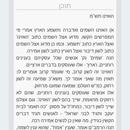
תוכן
האזינו תש"מ
א) האזינו השמים ואדברה ותשמע הארץ אמרי פי
המפרשים הקשו, מדוע אצל השמים כתוב 'האזינו'
ואצל הארץ כתוב 'תשמע'. וכמו כן מדוע אצל השמים
כתוב לשון דיבור ואצל הארץ כתוב לשון אמירה.
הנה 'שמים' נק' אנשים שכל עסקיהם בענינים
רוחניים, ו'ארץ' - אלו שעוסקים בדברים ארציים.
'האזינו' זה לשון קרוב, מי שעומד קרוב אומרים לו:
תאזין מה שאני אומר לך. משא"כ שמיעה זה לשון
רחוק, כמ"ש העולם: שמועה שמענו מרחוק.
אלו אנשים שעוסקים בענינים רוחניים, שהם לא
רחוקים מהאמת, שייך בהם לשון 'האזינו'. וגם אצלם
שייך לשון דיבור, כמחז"ל על פסוק: "כה תאמר לבית
יעקב ותגיד לבני ישראל" - לאנשים תגיד דברים
הקשין כגידין, מה שאין כן לנשים אמירה רכה.
הנה הרמב"ם אומר, שענין "אמת", שהוא ענין לשמה,