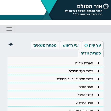
Toggle
gation
עץ עיון
עץ חיפוש
מפתח נושאים
ספרית מדיה
ספרית מדיה
כתבי בעל הסולם
כתבי תלמידי בעל הסולם
ספר הזהר
כתבי הארי
ספר היצירה
מקובלים נוספים