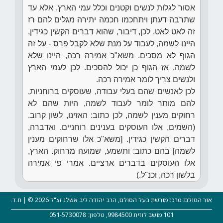
אסור לגלות לנשים וקטנים וכלל עמי הארץ, אלא עד
שתרבה דעתן ויתחכמו חכמה יתירה מגלים להם רז
זה לאט לאט. לכן, דיבור, שהוא דברים הקשין כגידין,
היינו לשמה, לעבוד על מנת שלא לקבל פרס - על זה
הגוף לא מסכים. משא"כ אמירה רכה, היינו שלא
לשמה, אז הגוף כן יכול להסכים. לכן לעמי הארץ
ולנשים צריך לומר אמירה רכה.
לכן לאנשים שהם בעלי עבודה, שעוסקים ברוחניות,
להם מותר לומר לעבוד לשמה, היות שהם לא
רחוקים מענין לשמה, לכן כתוב: האזינו, לשון קרוב.
(השמים, אלו העוסקים בענינים רוחניים. ואדברה,
דברים הקשין כגידין. [משא"כ אלו שרחוקים מענין
לשמה] בהם כתוב: ותשמע, שמועה מרחוק. הארץ,
אלו העוסקים בדברים ארציים. אמרי פי אמירה
בלשון רכה, וכנ"ל.)
אור הסולם: מרכז מורשת בעל הסולם, הרב יהודה ליב אשלג זצ"ל 2026 © | ת.ד.
101 מושב לוזית 9984500, טלפון: 051-5730078