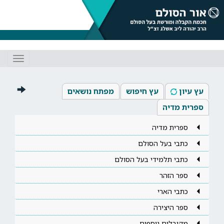
Toggle
gation
עץ עיון
עץ חיפוש
מפתח נושאים
ספרית מדיה
ספרית מדיה
כתבי בעל הסולם
כתבי תלמידי בעל הסולם
ספר הזהר
כתבי הארי
ספר היצירה
מקובלים נוספים