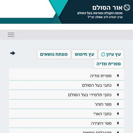
Toggle
gation
עץ עיון
עץ חיפוש
מפתח נושאים
ספרית מדיה
ספרית מדיה
כתבי בעל הסולם
כתבי תלמידי בעל הסולם
ספר הזהר
כתבי הארי
ספר היצירה
מקובלים נוספים