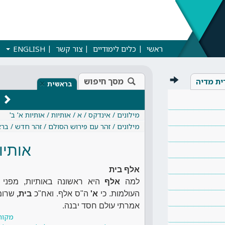
ראשי
כלים לימודיים
צור קשר
ENGLISH
מסך חיפוש
ית מדיה
×
בראשית
מילונים / אינדקס / א / אותיות / אותיות א' ב'
מילונים / זהר עם פירוש הסולם / זהר חדש / בר
אותיו
אלף בית
למה
אלף
היא ראשונה באותיות, מפני
העולמות. כי
א'
ה"ס אלף. ואח"כ
בית,
שרומ
אמרתי עולם חסד יבנה.
מקור