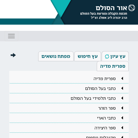
Toggle
gation
עץ עיון
עץ חיפוש
מפתח נושאים
ספרית מדיה
ספרית מדיה
כתבי בעל הסולם
כתבי תלמידי בעל הסולם
ספר הזהר
כתבי הארי
ספר היצירה
מקובלים נוספים