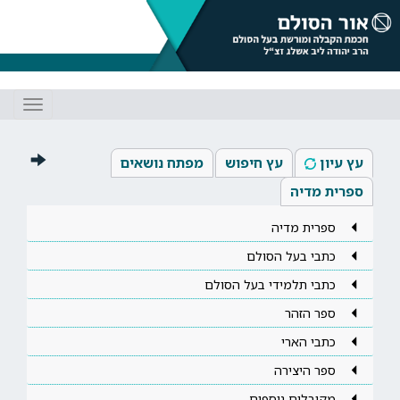
Toggle
gation
עץ עיון
עץ חיפוש
מפתח נושאים
ספרית מדיה
ספרית מדיה
כתבי בעל הסולם
כתבי תלמידי בעל הסולם
ספר הזהר
כתבי הארי
ספר היצירה
מקובלים נוספים