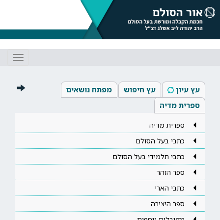
Toggle
gation
עץ עיון
עץ חיפוש
מפתח נושאים
ספרית מדיה
ספרית מדיה
כתבי בעל הסולם
כתבי תלמידי בעל הסולם
ספר הזהר
כתבי הארי
ספר היצירה
מקובלים נוספים